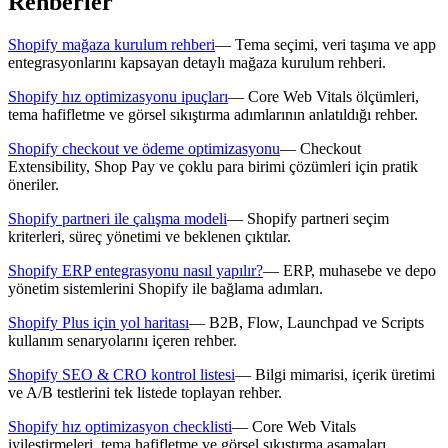
Rehberler
Shopify mağaza kurulum rehberi
—
Tema seçimi, veri taşıma ve app
entegrasyonlarını kapsayan detaylı mağaza kurulum rehberi.
Shopify hız optimizasyonu ipuçları
—
Core Web Vitals ölçümleri,
tema hafifletme ve görsel sıkıştırma adımlarının anlatıldığı rehber.
Shopify checkout ve ödeme optimizasyonu
—
Checkout
Extensibility, Shop Pay ve çoklu para birimi çözümleri için pratik
öneriler.
Shopify partneri ile çalışma modeli
—
Shopify partneri seçim
kriterleri, süreç yönetimi ve beklenen çıktılar.
Shopify ERP entegrasyonu nasıl yapılır?
—
ERP, muhasebe ve depo
yönetim sistemlerini Shopify ile bağlama adımları.
Shopify Plus için yol haritası
—
B2B, Flow, Launchpad ve Scripts
kullanım senaryolarını içeren rehber.
Shopify SEO & CRO kontrol listesi
—
Bilgi mimarisi, içerik üretimi
ve A/B testlerini tek listede toplayan rehber.
Shopify hız optimizasyon checklisti
—
Core Web Vitals
iyileştirmeleri, tema hafifletme ve görsel sıkıştırma aşamaları.