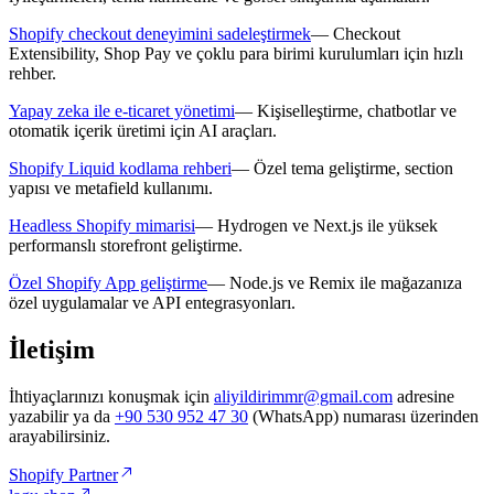
Shopify checkout deneyimini sadeleştirmek
—
Checkout
Extensibility, Shop Pay ve çoklu para birimi kurulumları için hızlı
rehber.
Yapay zeka ile e-ticaret yönetimi
—
Kişiselleştirme, chatbotlar ve
otomatik içerik üretimi için AI araçları.
Shopify Liquid kodlama rehberi
—
Özel tema geliştirme, section
yapısı ve metafield kullanımı.
Headless Shopify mimarisi
—
Hydrogen ve Next.js ile yüksek
performanslı storefront geliştirme.
Özel Shopify App geliştirme
—
Node.js ve Remix ile mağazanıza
özel uygulamalar ve API entegrasyonları.
İletişim
İhtiyaçlarınızı konuşmak için
aliyildirimmr@gmail.com
adresine
yazabilir ya da
+90 530 952 47 30
(WhatsApp) numarası üzerinden
arayabilirsiniz.
Shopify Partner