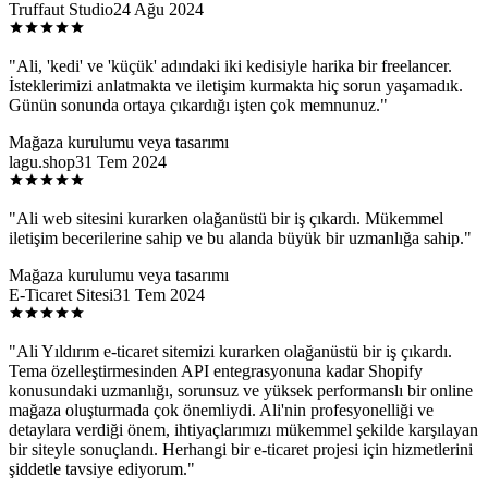
Truffaut Studio
24 Ağu 2024
"
Ali, 'kedi' ve 'küçük' adındaki iki kedisiyle harika bir freelancer.
İsteklerimizi anlatmakta ve iletişim kurmakta hiç sorun yaşamadık.
Günün sonunda ortaya çıkardığı işten çok memnunuz.
"
Mağaza kurulumu veya tasarımı
lagu.shop
31 Tem 2024
"
Ali web sitesini kurarken olağanüstü bir iş çıkardı. Mükemmel
iletişim becerilerine sahip ve bu alanda büyük bir uzmanlığa sahip.
"
Mağaza kurulumu veya tasarımı
E-Ticaret Sitesi
31 Tem 2024
"
Ali Yıldırım e-ticaret sitemizi kurarken olağanüstü bir iş çıkardı.
Tema özelleştirmesinden API entegrasyonuna kadar Shopify
konusundaki uzmanlığı, sorunsuz ve yüksek performanslı bir online
mağaza oluşturmada çok önemliydi. Ali'nin profesyonelliği ve
detaylara verdiği önem, ihtiyaçlarımızı mükemmel şekilde karşılayan
bir siteyle sonuçlandı. Herhangi bir e-ticaret projesi için hizmetlerini
şiddetle tavsiye ediyorum.
"