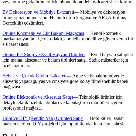
veya gurme gıda ürünleri için abonelik modelli e-ticaret sitesi kurun.
Ev Dekorasyon ve Mobilya E-ticareti
—
Mobilya ve dekorasyon
ürünlerinizi online satın. Hacimli ürün kargosu ve AR (Artırılmış
Gerçeklik) çözümleri.
Online Kozmetik ve Cilt Bakımı Mağazası
—
Kendi kozmetik
markanızı yaratın. İçerik odaklı, abonelik modelli ve güven veren bir
e-ticaret sitesi.
Online Pet Shop ve Evcil Hayvan Ürünleri
—
Evcil hayvan sahipleri
için mama, aksesuar ve bakım ürünleri satışı. Sadık müşteriler için
özel çözümler.
Bebek ve Çocuk Giyim E-ticareti
—
Anne ve babaların güvenle
alışveriş yapacağı, yaş ve cinsiyete göre kolay filtrelenebilir bebek
mağazası.
Online Elektronik ve Aksesuar Satışı
—
Teknolojik ürünler için
detaylı teknik özellik tabloları ve karşılaştırma modülleri içeren
profesyonel mağaza.
Hobi ve DIY (Kendin Yap) Ürünleri Satışı
—
Hobi kitleri, sanat
malzemeleri ve DIY projeleri için topluluk odaklı e-ticaret sitesi.