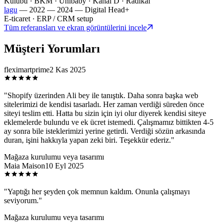
Kulübü · BKM · Unibaby · Kanal D · Radikal
lagu
—
2022 — 2024
— Digital Head
+
E-ticaret · ERP / CRM setup
Tüm referansları ve ekran görüntülerini incele
Müşteri Yorumları
fleximartprime
2 Kas 2025
"
Shopify üzerinden Ali bey ile tanıştık. Daha sonra başka web
sitelerimizi de kendisi tasarladı. Her zaman verdiği süreden önce
siteyi teslim etti. Hatta bu sizin için iyi olur diyerek kendisi siteye
eklemelerde bulundu ve ek ücret istemedi. Çalışmamız bittikten 4-5
ay sonra bile isteklerimizi yerine getirdi. Verdiği sözün arkasında
duran, işini hakkıyla yapan zeki biri. Teşekkür ederiz.
"
Mağaza kurulumu veya tasarımı
Maia Maison
10 Eyl 2025
"
Yaptığı her şeyden çok memnun kaldım. Onunla çalışmayı
seviyorum.
"
Mağaza kurulumu veya tasarımı