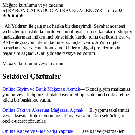
Mağaza kurulumu veya tasarımı
STRABON CAPPADOCIA TRAVEL AGENCY
31 Tem 2024
"
Ali Yıldırım ile çalışmak harika bir deneyimdi. Seyahat acentesi
web sitemizi ustalıkla kurdu ve tüm ihtiyaçlarımızı karşıladı. Shopify
mağazalarımızı mükemmel bir şekilde kurdu, tema özelleştirmesi ve
API entegrasyonu ile mükemmel sonuçlar verdi. Ali'nin dijital
pazarlama ve e-ticaret konusundaki derin bilgisi projelerimizin
başarısını sağladı. Onu şiddetle tavsiye ediyorum!
"
Mağaza kurulumu veya tasarımı
Sektörel Çözümler
Online Giyim ve Butik Mağazası Açmak
—
Kendi giyim markanızı
yaratın veya butiğinizi dijitale taşıyın. Shopify ile moda e-ticaretine
güçlü bir başlangıç yapın.
Online Takı ve Aksesuar Mağazası Açmak
—
El yapımı takılarınızı
veya aksesuar koleksiyonunuzu dünyaya satın. Takı sektörü için
özel e-ticaret çözümleri.
Online Kahve ve Gıda Satışı Yapmak
—
Taze kahve çekirdekleri