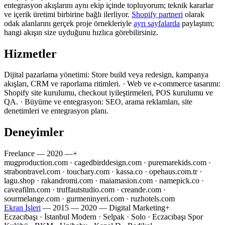
entegrasyon akışlarını aynı ekip içinde topluyorum; teknik kararlar
ve içerik üretimi birbirine bağlı ilerliyor.
Shopify partneri
olarak
odak alanlarını gerçek proje örnekleriyle
ayrı sayfalarda
paylaştım;
hangi akışın size uyduğunu hızlıca görebilirsiniz.
Hizmetler
Dijital pazarlama yönetimi: Store build veya redesign, kampanya
akışları, CRM ve raporlama ritimleri. · Web ve e-commerce tasarımı:
Shopify site kurulumu, checkout iyileştirmeleri, POS kurulumu ve
QA. · Büyüme ve entegrasyon: SEO, arama reklamları, site
denetimleri ve entegrasyon planı.
Deneyimler
Freelance
—
2020 —
+
mugproduction.com · cagedbirddesign.com · puremarekids.com ·
strabontravel.com · touchary.com · kassa.co · opehaus.com.tr ·
lagu.shop · rakandromi.com · maiamasion.com · namepick.co ·
caveafilm.com · truffautstudio.com · creande.com ·
sourmelange.com · gurmeninyeri.com · ruzhotels.com
Ekran İşleri
—
2015 — 2020
— Digital Marketing
+
Eczacıbaşı · İstanbul Modern · Selpak · Solo · Eczacıbaşı Spor